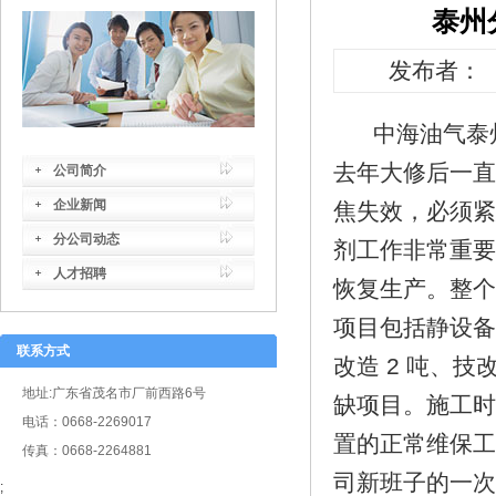
泰州
发布者：【
中海油气泰州
去年大修后一直
公司简介
企业新闻
焦失效，必须紧
分公司动态
剂工作非常重要
人才招聘
恢复生产。整个开
项目包括静设备
联系方式
改造 2 吨、技
地址:广东省茂名市厂前西路6号
缺项目。施工时
电话：0668-2269017
置的正常维保工
传真：0668-2264881
司新班子的一
;