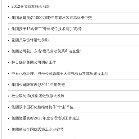
2012春节联欢晚会剪影
集团承建茂名1000万吨/年常减压装置高标准中交
集团授予18名青工"青年岗位技术能手"称号
党团员学雷锋活动前影
集团公司获广东省“模范劳动关系和谐企业”
林日娣到集团公司调研工作
中石化总经理、股份公司总裁王天普视察新常减压建设工地
集团公司隆重表彰2011年度先进
校企双制 助推集团做强做大发展
集团获中国石化检维修协作"十佳”单位
集团隆重表彰2013年度管理培训工作先进
集团荣获全国优秀施工企业称号