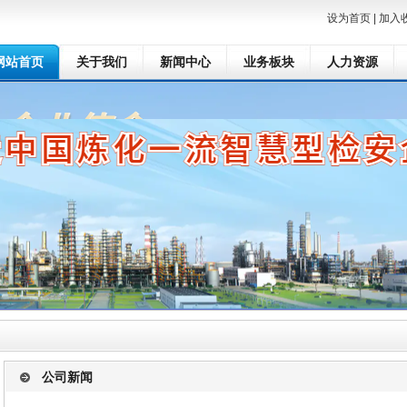
设为首页
|
加入
网站首页
关于我们
新闻中心
业务板块
人力资源
公司新闻