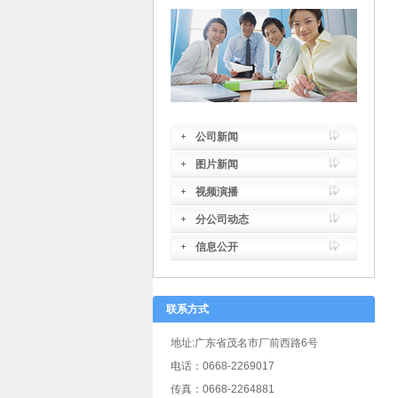
公司新闻
图片新闻
视频演播
分公司动态
信息公开
联系方式
地址:广东省茂名市厂前西路6号
电话：0668-2269017
传真：0668-2264881