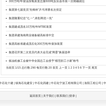
300万吨/年柴油加氢装置总重600吨反应器吊装一次精确就位
集团第七届党员“先锋杯”乒乓球赛名次排定
集团隆重纪念"七.一",表彰两优一先"
集团建成茂名10万吨/年MTBE装置
集团承建海南商业储备罐高标准中交
集团高标准建成茂石化300万吨/年柴加装置
集团召开第二次党员代表大会完成“两委”换届选举
炼油机修工会被中华全国总工会授予“模范职工小家”称号
当前页:1/15
总行数:290
每页行数:20
首页
上一页
1
2
3
4
5
6
下一页
尾页
中石化十建
|
镇海石化建安
|
中石化四建
|
中石化宁波工程有限公司
|
洛阳工程公司
|
返回首页
|
关于我们
|
联系我们
|
登录
|