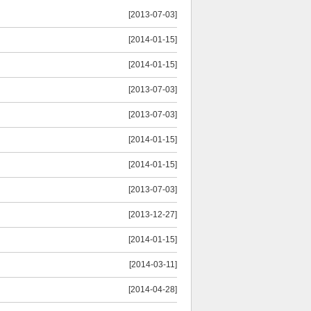
[2013-07-03]
[2014-01-15]
[2014-01-15]
[2013-07-03]
[2013-07-03]
[2014-01-15]
[2014-01-15]
[2013-07-03]
[2013-12-27]
[2014-01-15]
[2014-03-11]
[2014-04-28]