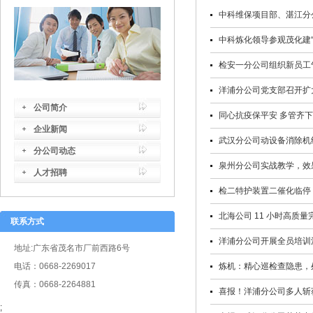
中科维保项目部、湛江分
中科炼化领导参观茂化建“
检安一分公司组织新员工
洋浦分公司党支部召开扩
公司简介
同心抗疫保平安 多管齐
企业新闻
武汉分公司动设备消除机组
分公司动态
泉州分公司实战教学，效
人才招聘
检二特护装置二催化临停 
北海公司 11 小时高质
联系方式
洋浦分公司开展全员培训
地址:广东省茂名市厂前西路6号
电话：0668-2269017
炼机：精心巡检查隐患，
传真：0668-2264881
喜报！洋浦分公司多人斩
;