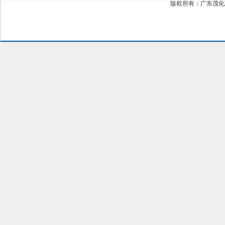
版权所有：广东茂化