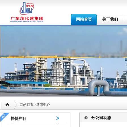
网站首页
关于我们
网站首页
>新闻中心
分公司动态
快捷栏目