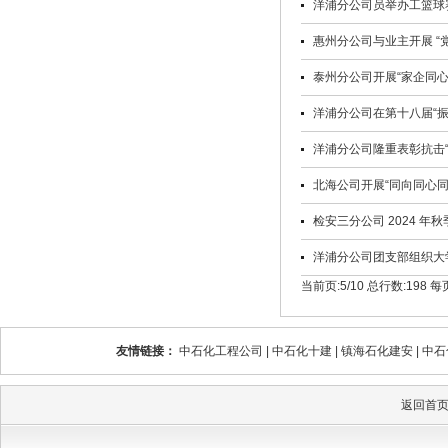
洋浦分公司员举办工篮球
惠州分公司与业主开展 “
泰州分公司开展“家企同
洋浦分公司在第十八届“
洋浦分公司隆重表彰抗击“
北海公司开展“同向同心
检安三分公司 2024 年
洋浦分公司团支部组织大
当前页:5/10
总行数:198
每
友情链接：
中石化工程公司
|
中石化十建
|
镇海石化建安
|
中石
返回首